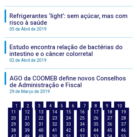
Refrigerantes ‘light’: sem açúcar, mas com
risco à saúde
05 de Abril de 2019
Estudo encontra relação de bactérias do
intestino e o câncer colorretal
02 de Abril de 2019
AGO da COOMEB define novos Conselhos
de Administração e Fiscal
29 de Março de 2019
1
2
3
4
5
6
7
8
9
10
11
12
13
14
15
16
17
18
19
20
21
22
23
24
25
26
27
28
29
30
31
32
33
34
35
36
37
38
39
40
41
42
43
44
45
46
47
48
49
50
51
52
53
54
55