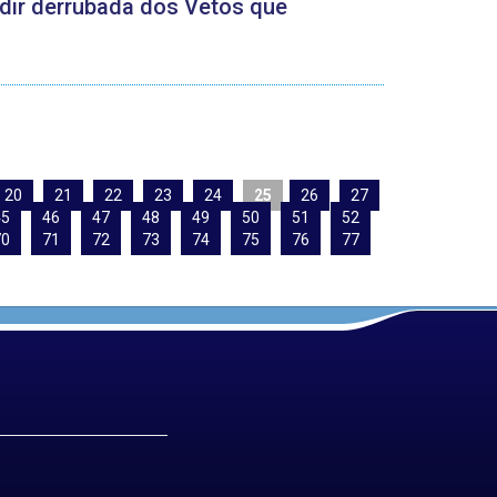
ir derrubada dos Vetos que
20
21
22
23
24
25
26
27
45
46
47
48
49
50
51
52
70
71
72
73
74
75
76
77