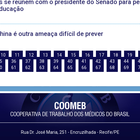
se reúnem com o presidente do Senado para ped
educação
ina é outra ameaça difícil de prever
10
11
12
13
14
15
16
17
18
19
5
36
37
38
39
40
41
42
43
44
0
61
62
63
64
65
66
67
68
69
Rua Dr. José Maria, 251 - Encruzilhada - Recife/PE