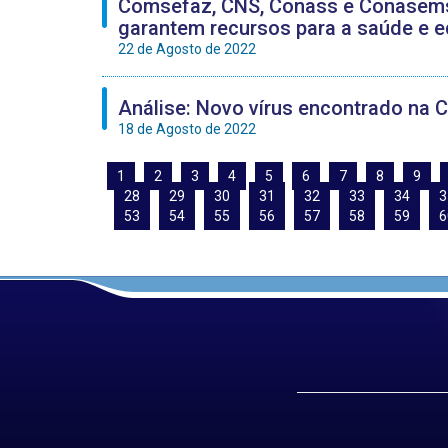
Comsefaz, CNS, Conass e Conasems 
garantem recursos para a saúde e 
22 de Agosto de 2022
Análise: Novo vírus encontrado na Ch
18 de Agosto de 2022
1
2
3
4
5
6
7
8
9
28
29
30
31
32
33
34
3
53
54
55
56
57
58
59
6