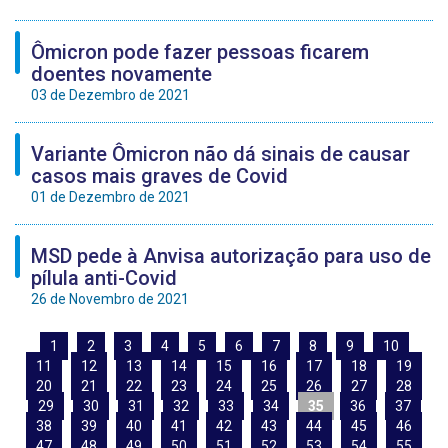
Ômicron pode fazer pessoas ficarem
doentes novamente
03 de Dezembro de 2021
Variante Ômicron não dá sinais de causar
casos mais graves de Covid
01 de Dezembro de 2021
MSD pede à Anvisa autorização para uso de
pílula anti-Covid
26 de Novembro de 2021
1
2
3
4
5
6
7
8
9
10
11
12
13
14
15
16
17
18
19
20
21
22
23
24
25
26
27
28
29
30
31
32
33
34
35
36
37
38
39
40
41
42
43
44
45
46
47
48
49
50
51
52
53
54
55