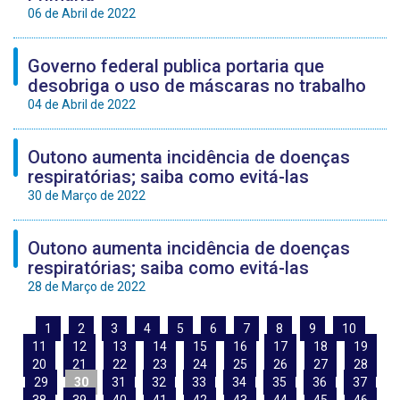
06 de Abril de 2022
Governo federal publica portaria que
desobriga o uso de máscaras no trabalho
04 de Abril de 2022
Outono aumenta incidência de doenças
respiratórias; saiba como evitá-las
30 de Março de 2022
Outono aumenta incidência de doenças
respiratórias; saiba como evitá-las
28 de Março de 2022
1
2
3
4
5
6
7
8
9
10
11
12
13
14
15
16
17
18
19
20
21
22
23
24
25
26
27
28
29
30
31
32
33
34
35
36
37