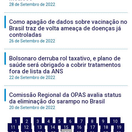
28 de Setembro de 2022
Como apagão de dados sobre vacinação no
Brasil traz de volta ameaça de doenças já
controladas
26 de Setembro de 2022
Bolsonaro derruba rol taxativo, e plano de
saúde será obrigado a cobrir tratamentos
fora de lista da ANS
22 de Setembro de 2022
Comissão Regional da OPAS avalia status
da eliminação do sarampo no Brasil
20 de Setembro de 2022
1
2
3
4
5
6
7
8
9
10
11
12
13
14
15
16
17
18
19