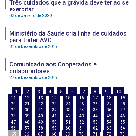
Três cuidados que a grávida deve ter ao se
exercitar
02 de Janeiro de 2020
Ministério da Saúde cria linha de cuidados
para tratar AVC
31 de Dezembro de 2019
Comunicado aos Cooperados e
colaboradores
27 de Dezembro de 2019
1
2
3
4
5
6
7
8
9
10
11
12
13
14
15
16
17
18
19
20
21
22
23
24
25
26
27
28
29
30
31
32
33
34
35
36
37
38
39
40
41
42
43
44
45
46
47
48
49
50
51
52
53
54
55
56
57
58
59
60
61
62
63
64
65
66
67
68
69
70
71
72
73