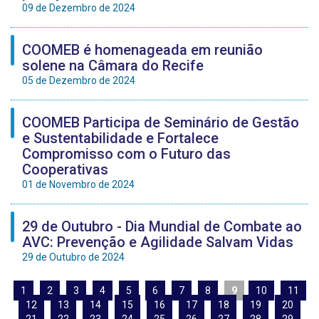
09 de Dezembro de 2024
COOMEB é homenageada em reunião
solene na Câmara do Recife
05 de Dezembro de 2024
COOMEB Participa de Seminário de Gestão
e Sustentabilidade e Fortalece
Compromisso com o Futuro das
Cooperativas
01 de Novembro de 2024
29 de Outubro - Dia Mundial de Combate ao
AVC: Prevenção e Agilidade Salvam Vidas
29 de Outubro de 2024
1
2
3
4
5
6
7
8
9
10
11
12
13
14
15
16
17
18
19
20