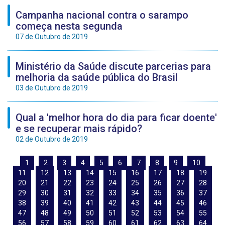
Campanha nacional contra o sarampo
começa nesta segunda
07 de Outubro de 2019
Ministério da Saúde discute parcerias para
melhoria da saúde pública do Brasil
03 de Outubro de 2019
Qual a 'melhor hora do dia para ficar doente'
e se recuperar mais rápido?
02 de Outubro de 2019
1
2
3
4
5
6
7
8
9
10
11
12
13
14
15
16
17
18
19
20
21
22
23
24
25
26
27
28
29
30
31
32
33
34
35
36
37
38
39
40
41
42
43
44
45
46
47
48
49
50
51
52
53
54
55
56
57
58
59
60
61
62
63
64