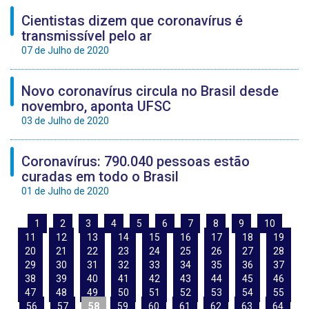
Cientistas dizem que coronavírus é
transmissível pelo ar
07 de Julho de 2020
Novo coronavírus circula no Brasil desde
novembro, aponta UFSC
03 de Julho de 2020
Coronavírus: 790.040 pessoas estão
curadas em todo o Brasil
01 de Julho de 2020
1
2
3
4
5
6
7
8
9
10
11
12
13
14
15
16
17
18
19
20
21
22
23
24
25
26
27
28
29
30
31
32
33
34
35
36
37
38
39
40
41
42
43
44
45
46
47
48
49
50
51
52
53
54
55
56
57
58
59
60
61
62
63
64