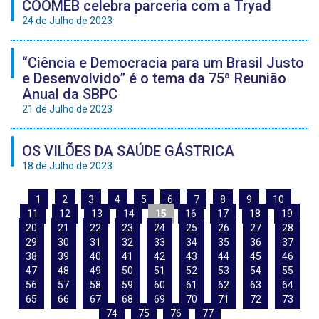
COOMEB celebra parceria com a Tryad
24 de Julho de 2023
“Ciência e Democracia para um Brasil Justo
e Desenvolvido” é o tema da 75ª Reunião
Anual da SBPC
21 de Julho de 2023
OS VILÕES DA SAÚDE GÁSTRICA
18 de Julho de 2023
1
2
3
4
5
6
7
8
9
10
11
12
13
14
15
16
17
18
19
20
21
22
23
24
25
26
27
28
29
30
31
32
33
34
35
36
37
38
39
40
41
42
43
44
45
46
47
48
49
50
51
52
53
54
55
56
57
58
59
60
61
62
63
64
65
66
67
68
69
70
71
72
73
74
75
76
77