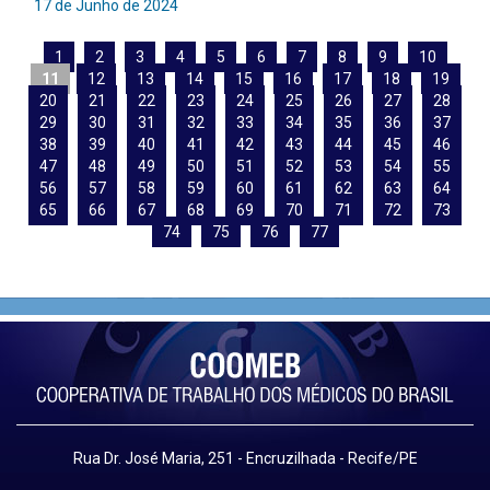
17 de Junho de 2024
1
2
3
4
5
6
7
8
9
10
11
12
13
14
15
16
17
18
19
20
21
22
23
24
25
26
27
28
29
30
31
32
33
34
35
36
37
38
39
40
41
42
43
44
45
46
47
48
49
50
51
52
53
54
55
56
57
58
59
60
61
62
63
64
65
66
67
68
69
70
71
72
73
74
75
76
77
Rua Dr. José Maria, 251 - Encruzilhada - Recife/PE