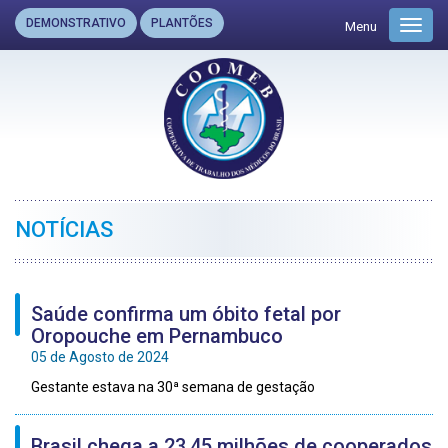
DEMONSTRATIVO
PLANTÕES
Menu
Toggl
navig
NOTÍCIAS
Saúde confirma um óbito fetal por
Oropouche em Pernambuco
05 de Agosto de 2024
Gestante estava na 30ª semana de gestação
Brasil chega a 23,45 milhões de cooperados