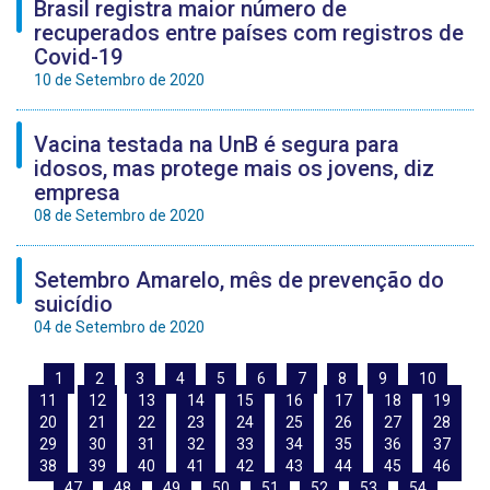
Brasil registra maior número de
recuperados entre países com registros de
Covid-19
10 de Setembro de 2020
Vacina testada na UnB é segura para
idosos, mas protege mais os jovens, diz
empresa
08 de Setembro de 2020
Setembro Amarelo, mês de prevenção do
suicídio
04 de Setembro de 2020
1
2
3
4
5
6
7
8
9
10
11
12
13
14
15
16
17
18
19
20
21
22
23
24
25
26
27
28
29
30
31
32
33
34
35
36
37
38
39
40
41
42
43
44
45
46
47
48
49
50
51
52
53
54