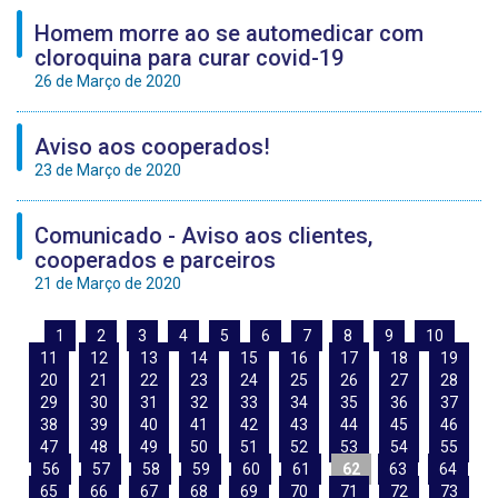
Homem morre ao se automedicar com
cloroquina para curar covid-19
26 de Março de 2020
Aviso aos cooperados!
23 de Março de 2020
Comunicado - Aviso aos clientes,
cooperados e parceiros
21 de Março de 2020
1
2
3
4
5
6
7
8
9
10
11
12
13
14
15
16
17
18
19
20
21
22
23
24
25
26
27
28
29
30
31
32
33
34
35
36
37
38
39
40
41
42
43
44
45
46
47
48
49
50
51
52
53
54
55
56
57
58
59
60
61
62
63
64
65
66
67
68
69
70
71
72
73