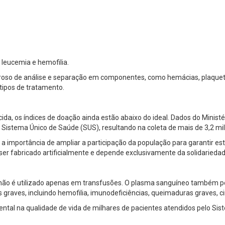
leucemia e hemofilia.
goroso de análise e separação em componentes, como hemácias, plaque
tipos de tratamento.
cida, os índices de doação ainda estão abaixo do ideal. Dados do Mini
 Sistema Único de Saúde (SUS), resultando na coleta de mais de 3,2 mi
a importância de ampliar a participação da população para garantir est
ser fabricado artificialmente e depende exclusivamente da solidarieda
ão é utilizado apenas em transfusões. O plasma sanguíneo também p
raves, incluindo hemofilia, imunodeficiências, queimaduras graves, cir
 na qualidade de vida de milhares de pacientes atendidos pelo Sis